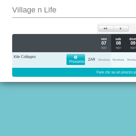
Village n Life
ven
sab
do
07
08
09
ago
ago
ago
Kite Cottages
ZAR
Venduta
Venduta
Vendu
Prossimo
Fare clic su un prezzo pe