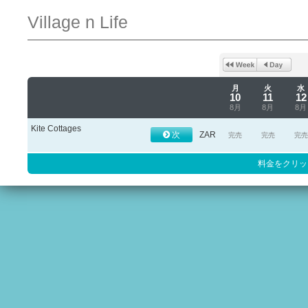
Village n Life
月
火
水
10
11
12
8月
8月
8月
Kite Cottages
次
ZAR
完売
完売
完売
料金をクリッ