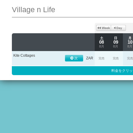
Village n Life
土
日
月
08
09
10
8月
8月
8月
Kite Cottages
次
ZAR
完売
完売
完売
料金をクリッ