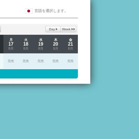
言語を選択します。
月
火
水
木
金
17
18
19
20
21
8月
8月
8月
8月
8月
完売
完売
完売
完売
完売