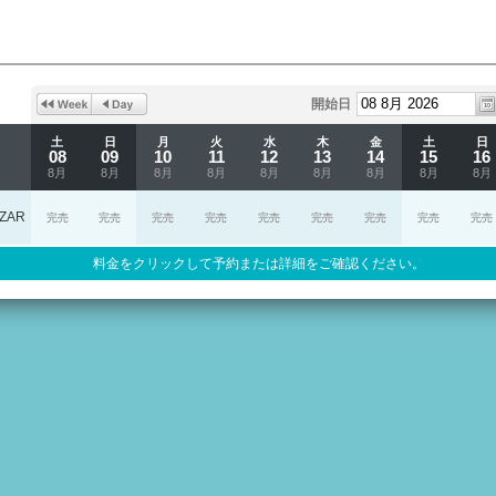
開始日
土
日
月
火
水
木
金
土
日
08
09
10
11
12
13
14
15
16
8月
8月
8月
8月
8月
8月
8月
8月
8月
ZAR
完売
完売
完売
完売
完売
完売
完売
完売
完売
料金をクリックして予約または詳細をご確認ください。