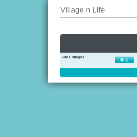
Village n Life
Kite Cottages
次