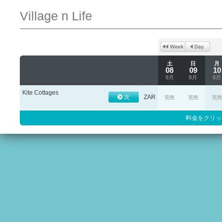
Village n Life
土
日
月
08
09
10
8月
8月
8月
Kite Cottages
次
ZAR
完売
完売
完売
料金をクリッ