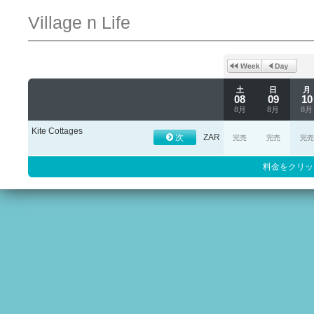
Village n Life
土
日
月
08
09
10
8月
8月
8月
Kite Cottages
次
ZAR
完売
完売
完売
料金をクリッ