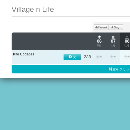
Village n Life
木
金
土
06
07
08
8月
8月
8月
Kite Cottages
次
ZAR
完売
完売
完売
料金をクリッ