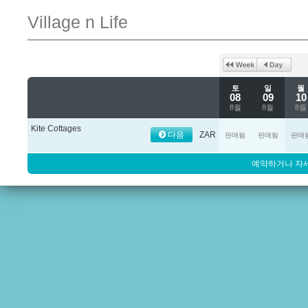
Village n Life
토
일
월
08
09
10
8월
8월
8월
Kite Cottages
다음
ZAR
판매됨
판매됨
판매
예약하거나 자