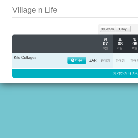
Village n Life
금
토
일
07
08
09
8월
8월
8월
Kite Cottages
다음
ZAR
판매됨
판매됨
판매
예약하거나 자