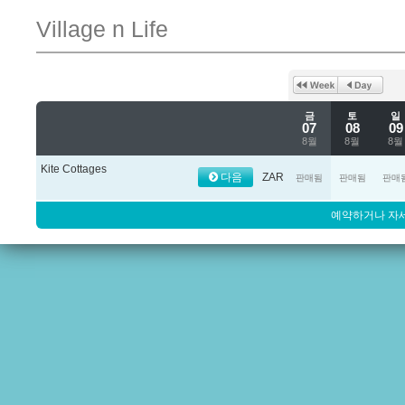
Village n Life
금
토
일
07
08
09
8월
8월
8월
Kite Cottages
다음
ZAR
판매됨
판매됨
판매
예약하거나 자