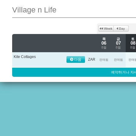
Village n Life
목
금
토
06
07
08
8월
8월
8월
Kite Cottages
다음
ZAR
판매됨
판매됨
판매
예약하거나 자