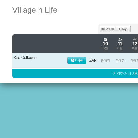
Village n Life
월
화
수
10
11
12
8월
8월
8월
Kite Cottages
다음
ZAR
판매됨
판매됨
판매
예약하거나 자