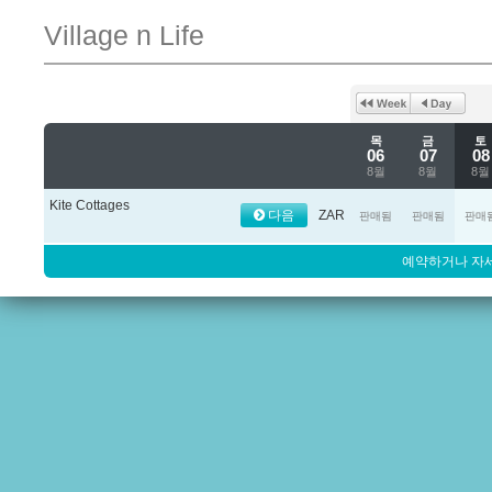
Village n Life
목
금
토
06
07
08
8월
8월
8월
Kite Cottages
다음
ZAR
판매됨
판매됨
판매
예약하거나 자