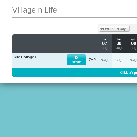
Village n Life
fre
lør
søn
07
08
09
aug
aug
aug
Kite Cottages
ZAR
Solgt
Solgt
Solg
Neste
Klikk på pr