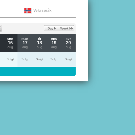
Velg språk
søn
man
tir
ons
tor
16
17
18
19
20
aug
aug
aug
aug
aug
Solgt
Solgt
Solgt
Solgt
Solgt