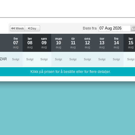
Dato fra
fre
lør
søn
man
tir
ons
tor
fre
lør
07
08
09
10
11
12
13
14
15
aug
aug
aug
aug
aug
aug
aug
aug
aug
ZAR
Solgt
Solgt
Solgt
Solgt
Solgt
Solgt
Solgt
Solgt
Solgt
Klikk på prisen for å bestille eller for flere detaljer.