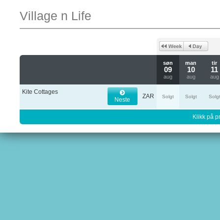
Village n Life
søn
man
tir
09
10
11
aug
aug
aug
Kite Cottages
ZAR
Solgt
Solgt
Solg
Neste
Klikk på pr