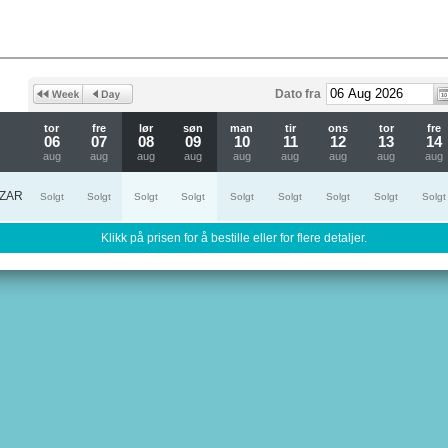
Dato fra
tor
fre
lør
søn
man
tir
ons
tor
fre
06
07
08
09
10
11
12
13
14
aug
aug
aug
aug
aug
aug
aug
aug
aug
ZAR
Solgt
Solgt
Solgt
Solgt
Solgt
Solgt
Solgt
Solgt
Solgt
Klikk på prisen for å bestille eller for flere detaljer.