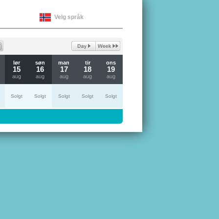
Velg språk
lør
søn
man
tir
ons
15
16
17
18
19
aug
aug
aug
aug
aug
Solgt
Solgt
Solgt
Solgt
Solgt