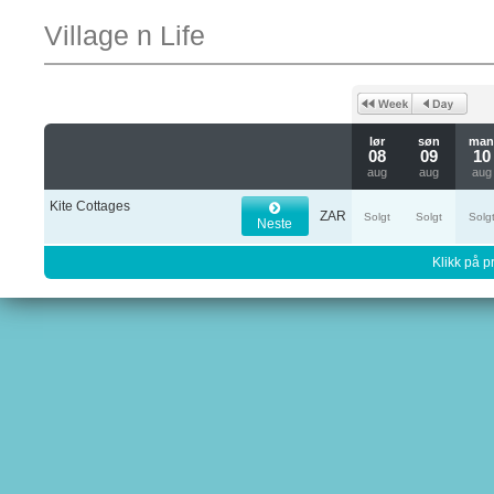
Village n Life
lør
søn
ma
08
09
10
aug
aug
aug
Kite Cottages
ZAR
Solgt
Solgt
Solg
Neste
Klikk på pr