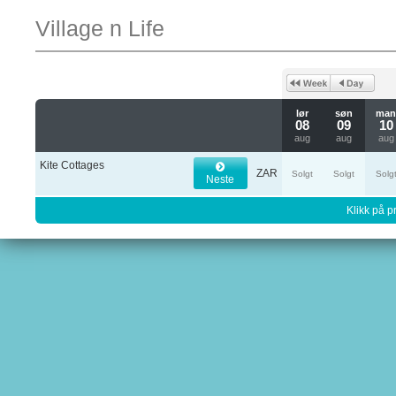
Village n Life
lør
søn
ma
08
09
10
aug
aug
aug
Kite Cottages
ZAR
Solgt
Solgt
Solg
Neste
Klikk på pr