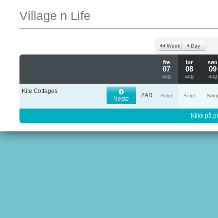
Village n Life
fre
lør
søn
07
08
09
aug
aug
aug
Kite Cottages
ZAR
Solgt
Solgt
Solg
Neste
Klikk på pr