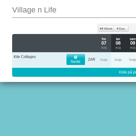
Village n Life
fre
lør
søn
07
08
09
aug
aug
aug
Kite Cottages
ZAR
Solgt
Solgt
Solg
Neste
Klikk på pr