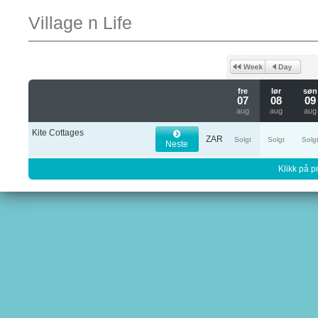
Village n Life
fre
lør
søn
07
08
09
aug
aug
aug
Kite Cottages
ZAR
Solgt
Solgt
Solg
Neste
Klikk på pr