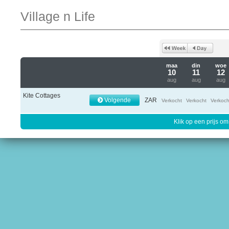
Village n Life
maa
din
woe
10
11
12
aug
aug
aug
Kite Cottages
Volgende
ZAR
Verkocht
Verkocht
Verkoch
Klik op een prijs om