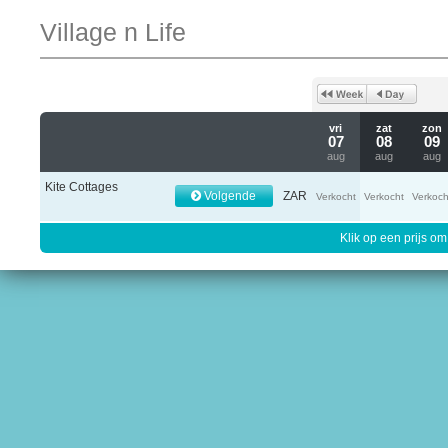
Village n Life
vri
zat
zon
07
08
09
aug
aug
aug
Kite Cottages
Volgende
ZAR
Verkocht
Verkocht
Verkoch
Klik op een prijs om