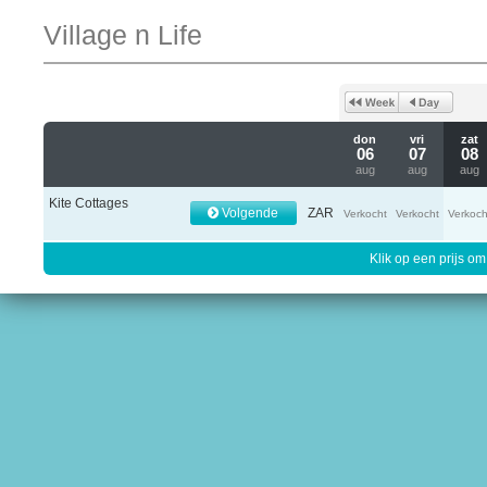
Village n Life
don
vri
zat
06
07
08
aug
aug
aug
Kite Cottages
Volgende
ZAR
Verkocht
Verkocht
Verkoch
Klik op een prijs om