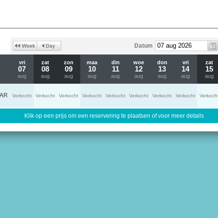
Datum
vri
zat
zon
maa
din
woe
don
vri
zat
07
08
09
10
11
12
13
14
15
aug
aug
aug
aug
aug
aug
aug
aug
aug
AR
Verkocht
Verkocht
Verkocht
Verkocht
Verkocht
Verkocht
Verkocht
Verkocht
Verkoch
Klik op een prijs om een reservering te plaatsen of voor meer details