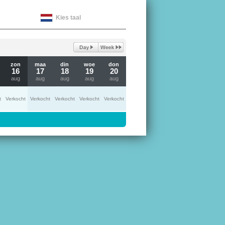
Kies taal
zon
maa
din
woe
don
16
17
18
19
20
aug
aug
aug
aug
aug
t
Verkocht
Verkocht
Verkocht
Verkocht
Verkocht