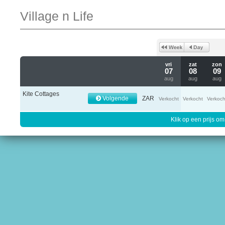
Village n Life
vri
zat
zon
07
08
09
aug
aug
aug
Kite Cottages
Volgende
ZAR
Verkocht
Verkocht
Verkoch
Klik op een prijs om