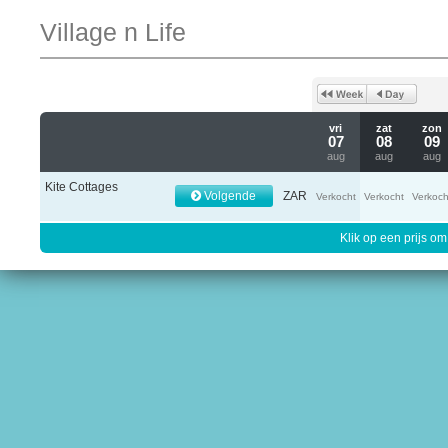
Village n Life
vri
zat
zon
07
08
09
aug
aug
aug
Kite Cottages
Volgende
ZAR
Verkocht
Verkocht
Verkoch
Klik op een prijs om