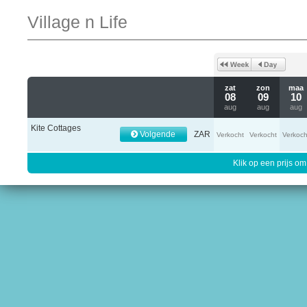
Village n Life
zat
zon
maa
08
09
10
aug
aug
aug
Kite Cottages
Volgende
ZAR
Verkocht
Verkocht
Verkoch
Klik op een prijs om