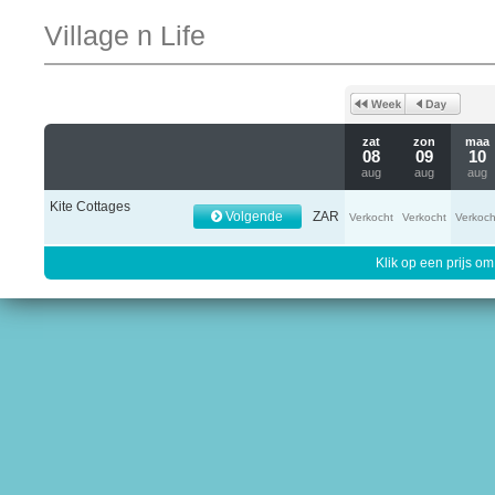
Village n Life
zat
zon
maa
08
09
10
aug
aug
aug
Kite Cottages
Volgende
ZAR
Verkocht
Verkocht
Verkoch
Klik op een prijs om