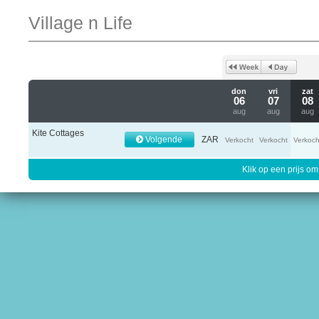
Village n Life
don
vri
zat
06
07
08
aug
aug
aug
Kite Cottages
Volgende
ZAR
Verkocht
Verkocht
Verkoch
Klik op een prijs om