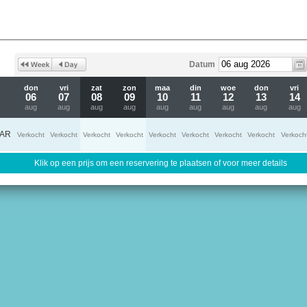
Datum
don
vri
zat
zon
maa
din
woe
don
vri
06
07
08
09
10
11
12
13
14
aug
aug
aug
aug
aug
aug
aug
aug
aug
AR
Verkocht
Verkocht
Verkocht
Verkocht
Verkocht
Verkocht
Verkocht
Verkocht
Verkoch
Klik op een prijs om een reservering te plaatsen of voor meer details