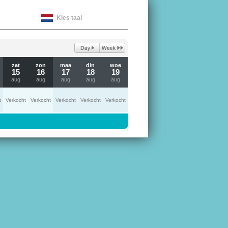
Kies taal
zat
zon
maa
din
woe
15
16
17
18
19
aug
aug
aug
aug
aug
t
Verkocht
Verkocht
Verkocht
Verkocht
Verkocht