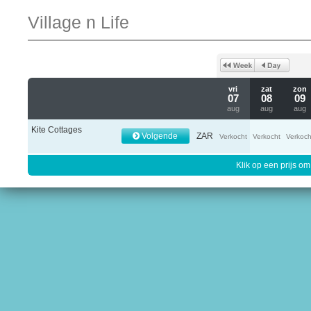
Village n Life
vri
zat
zon
07
08
09
aug
aug
aug
Kite Cottages
Volgende
ZAR
Verkocht
Verkocht
Verkoch
Klik op een prijs om