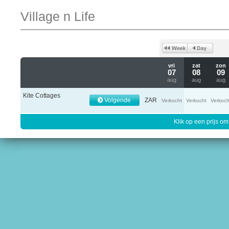
Village n Life
vri
zat
zon
07
08
09
aug
aug
aug
Kite Cottages
Volgende
ZAR
Verkocht
Verkocht
Verkoch
Klik op een prijs om