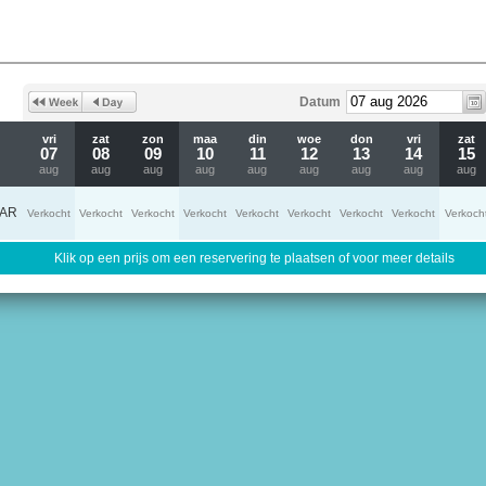
Datum
vri
zat
zon
maa
din
woe
don
vri
zat
07
08
09
10
11
12
13
14
15
aug
aug
aug
aug
aug
aug
aug
aug
aug
AR
Verkocht
Verkocht
Verkocht
Verkocht
Verkocht
Verkocht
Verkocht
Verkocht
Verkoch
Klik op een prijs om een reservering te plaatsen of voor meer details