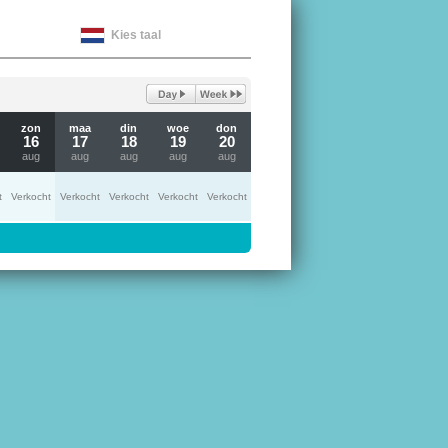
Kies taal
zon
maa
din
woe
don
16
17
18
19
20
aug
aug
aug
aug
aug
t
Verkocht
Verkocht
Verkocht
Verkocht
Verkocht