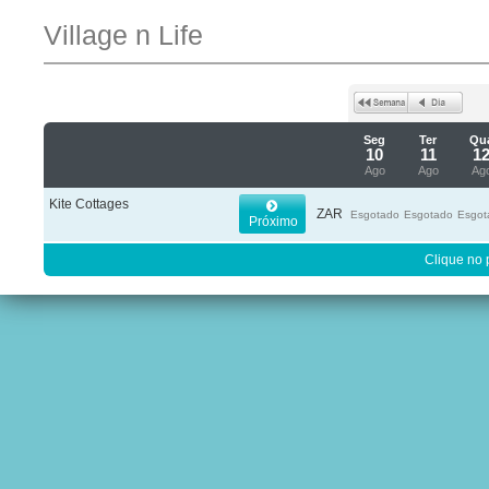
Village n Life
Seg
Ter
Qu
10
11
1
Ago
Ago
Ag
Kite Cottages
ZAR
Esgotado
Esgotado
Esgot
Próximo
Clique no 