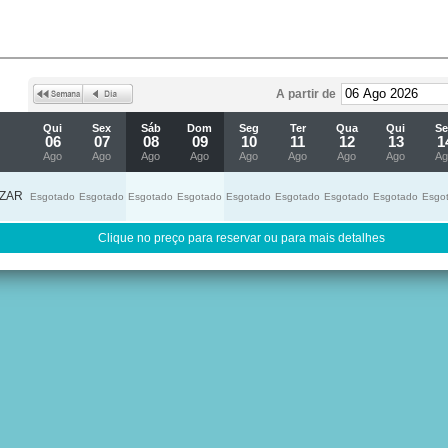
A partir de
Qui
Sex
Sáb
Dom
Seg
Ter
Qua
Qui
Se
06
07
08
09
10
11
12
13
1
Ago
Ago
Ago
Ago
Ago
Ago
Ago
Ago
Ag
ZAR
Esgotado
Esgotado
Esgotado
Esgotado
Esgotado
Esgotado
Esgotado
Esgotado
Esgo
Clique no preço para reservar ou para mais detalhes