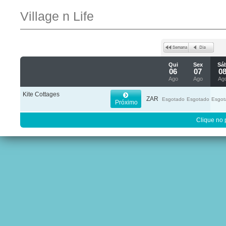
Village n Life
Qui
Sex
Sá
06
07
0
Ago
Ago
Ag
Kite Cottages
ZAR
Esgotado
Esgotado
Esgot
Próximo
Clique no 