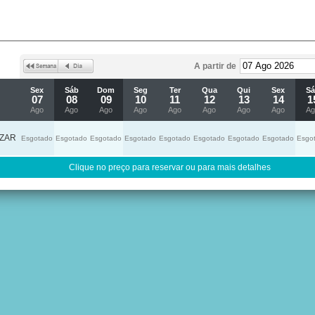
A partir de
Sex
Sáb
Dom
Seg
Ter
Qua
Qui
Sex
Sá
07
08
09
10
11
12
13
14
1
Ago
Ago
Ago
Ago
Ago
Ago
Ago
Ago
Ag
ZAR
Esgotado
Esgotado
Esgotado
Esgotado
Esgotado
Esgotado
Esgotado
Esgotado
Esgo
Clique no preço para reservar ou para mais detalhes