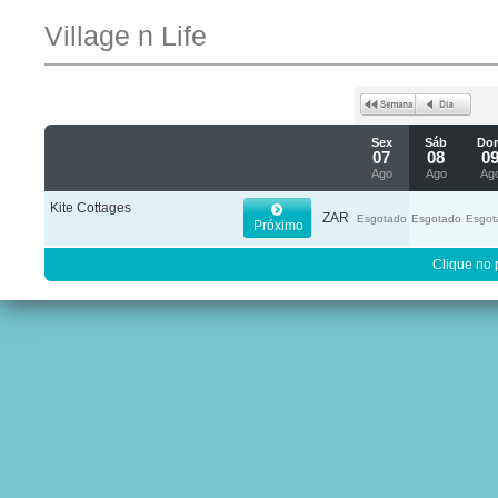
Village n Life
Sex
Sáb
Do
07
08
0
Ago
Ago
Ag
Kite Cottages
ZAR
Esgotado
Esgotado
Esgot
Próximo
Clique no 