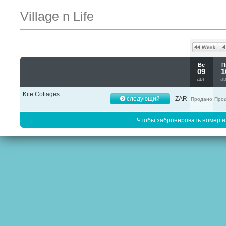
Village n Life
Вс
П
09
1
авг.
ав
Kite Cottages
следующий
ZAR
Продано
Про
Чтобы забронировать номер 