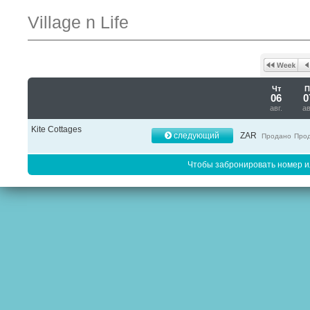
Village n Life
Чт
П
06
0
авг.
ав
Kite Cottages
следующий
ZAR
Продано
Про
Чтобы забронировать номер 