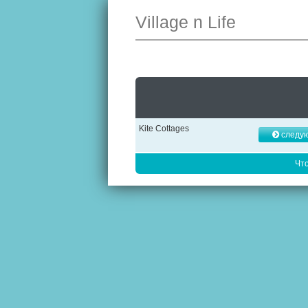
Village n Life
Kite Cottages
следу
Чт