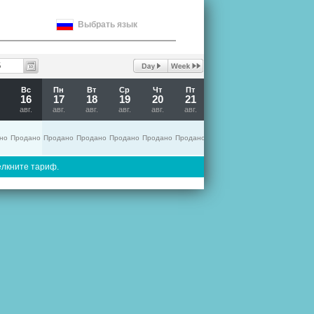
Выбрать язык
Вс
Пн
Вт
Ср
Чт
Пт
16
17
18
19
20
21
авг.
авг.
авг.
авг.
авг.
авг.
но
Продано
Продано
Продано
Продано
Продано
Продано
лкните тариф.