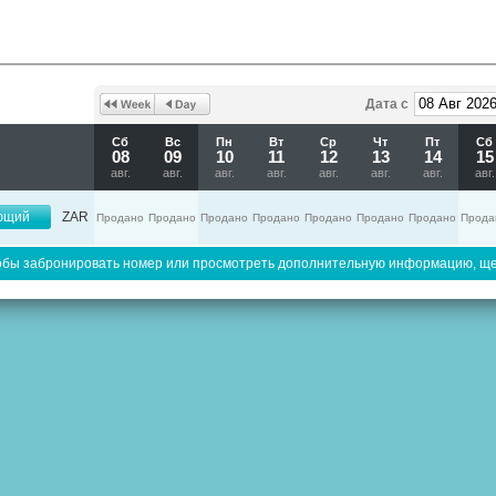
Дата с
Сб
Вс
Пн
Вт
Ср
Чт
Пт
Сб
08
09
10
11
12
13
14
15
авг.
авг.
авг.
авг.
авг.
авг.
авг.
авг.
ющий
ZAR
Продано
Продано
Продано
Продано
Продано
Продано
Продано
Прода
обы забронировать номер или просмотреть дополнительную информацию, ще