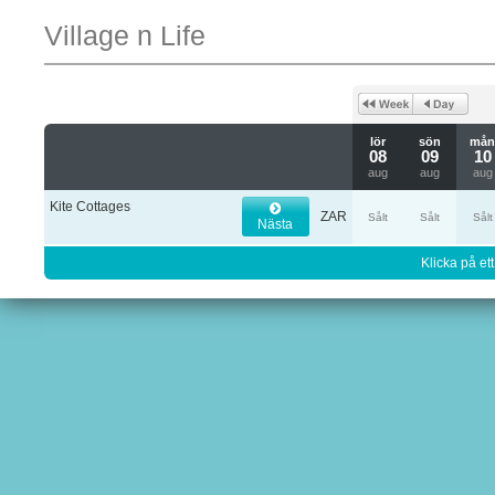
Village n Life
lör
sön
må
08
09
10
aug
aug
aug
Kite Cottages
ZAR
Sålt
Sålt
Sålt
Nästa
Klicka på ett