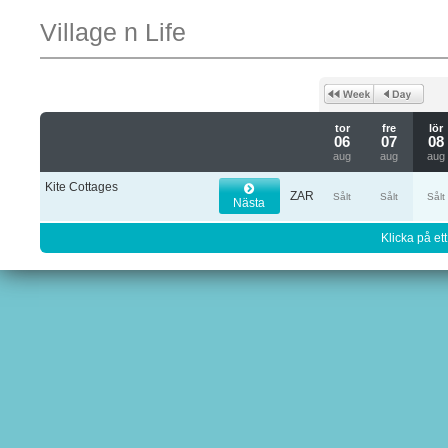
Village n Life
tor
fre
lör
06
07
08
aug
aug
aug
Kite Cottages
ZAR
Sålt
Sålt
Sålt
Nästa
Klicka på ett