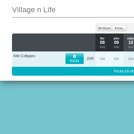
Village n Life
lör
sön
må
08
09
10
aug
aug
aug
Kite Cottages
ZAR
Sålt
Sålt
Sålt
Nästa
Klicka på ett