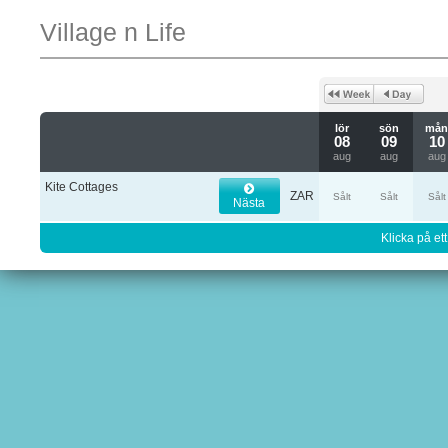
Village n Life
lör
sön
må
08
09
10
aug
aug
aug
Kite Cottages
ZAR
Sålt
Sålt
Sålt
Nästa
Klicka på ett