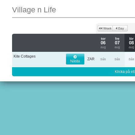
Village n Life
tor
fre
lör
06
07
08
aug
aug
aug
Kite Cottages
ZAR
Sålt
Sålt
Sålt
Nästa
Klicka på ett