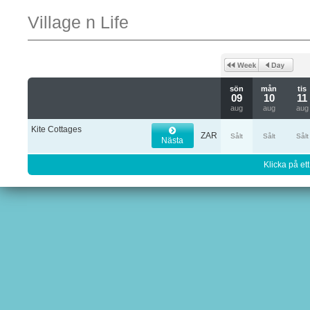
Village n Life
sön
mån
tis
09
10
11
aug
aug
aug
Kite Cottages
ZAR
Sålt
Sålt
Sålt
Nästa
Klicka på ett