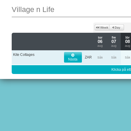
Village n Life
tor
fre
lör
06
07
08
aug
aug
aug
Kite Cottages
ZAR
Sålt
Sålt
Sålt
Nästa
Klicka på ett